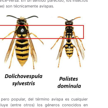
vice-versa. En un sentido parecido, los insectos
dae) son técnicamente avispas.
pero popular, del término avispa es cualquier
cluye (entre otros) los géneros conocidos en