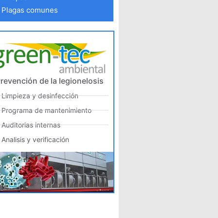
Plagas comunes
revención de la legionelosis
Limpieza y desinfección
Programa de mantenimiento
Auditorias internas
Analisis y verificación