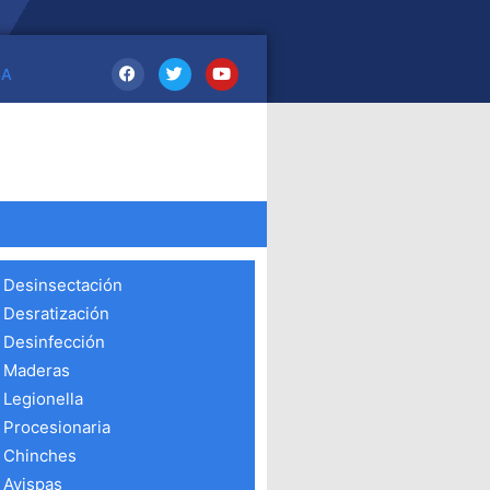
SA
Desinsectación
Desratización
Desinfección
Maderas
Legionella
Procesionaria
Chinches
Avispas