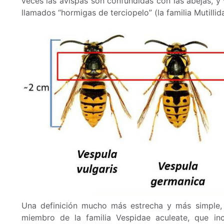
veces las avispas son confundidas con las abejas, y 
llamados “hormigas de terciopelo” (la familia Mutilli
Una definición mucho más estrecha y más simple, 
miembro de la familia Vespidae aculeate, que in