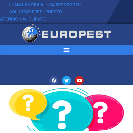
LLAMA AHORA AL +34 657 922 729
SOLICITAR PRESUPUESTO
ATENCION AL CLIENTE